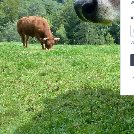
a
V
Ve